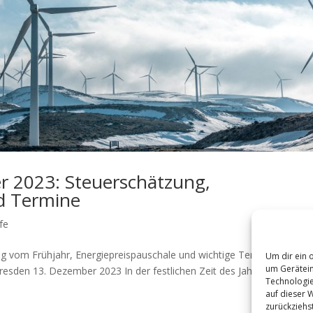
 2023: Steuerschätzung,
d Termine
fe
 vom Frühjahr, Energiepreispauschale und wichtige Termine Dirk
Um dir ein 
um Gerätein
resden 13. Dezember 2023 In der festlichen Zeit des Jahres freut sich
Technologie
auf dieser 
zurückziehs