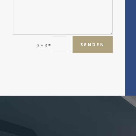
SENDEN
=
3 + 3